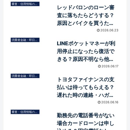
審査・信用情報の基礎知識
レッドバロンのローン審
査に落ちたらどうする？
原因とバイクを買うため
の選択肢
2026.06.23
消費者金融・即日融資
LINEポケットマネーが利
用停止になったら復活で
きる？原因不明なら他社
借入も検討しよう
2026.06.17
消費者金融・即日融資
トヨタファイナンスの支
払いは待ってもらえる？
遅れた時の連絡・ハガ
キ・車引き上げと今月分
2026.06.16
の対処法
審査・信用情報の基礎知識
勤務先の電話番号がない
場合カードローンは申し