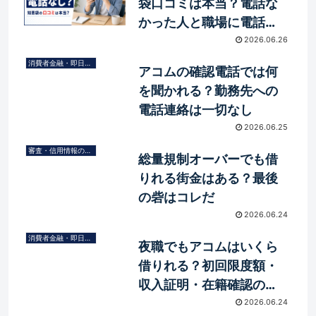
袋口コミは本当？電話な
かった人と職場に電話さ
れるケース
2026.06.26
消費者金融・即日融資
アコムの確認電話では何
を聞かれる？勤務先への
電話連絡は一切なし
2026.06.25
審査・信用情報の基礎知識
総量規制オーバーでも借
りれる街金はある？最後
の砦はコレだ
2026.06.24
消費者金融・即日融資
夜職でもアコムはいくら
借りれる？初回限度額・
収入証明・在籍確認の目
安
2026.06.24