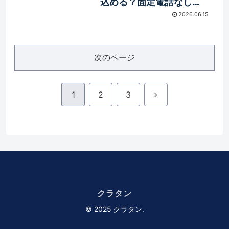
込める？固定電話なし・
社用携帯の在籍確認対策
2026.06.15
次のページ
次
1
2
3
へ
クラタン
© 2025 クラタン.