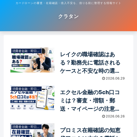
カードローンの審査・在籍確認・借入不安を、借りる前に整理する情報サイト
クラタン
消費者金融・即日融資
レイクの職場確認はあ
る？勤務先に電話される
ケースと不安な時の選び
方
2026.06.29
消費者金融・即日融資
エクセル金融の5ch口コ
ミは？審査・増額・郵
送・マイページの注意点
を解説
2026.06.26
消費者金融・即日融資
プロミス在籍確認の知恵