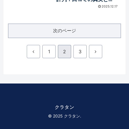
齢者ターゲット説を解説
2025.12.17
次のページ
前
次
1
2
3
へ
へ
クラタン
© 2025 クラタン.