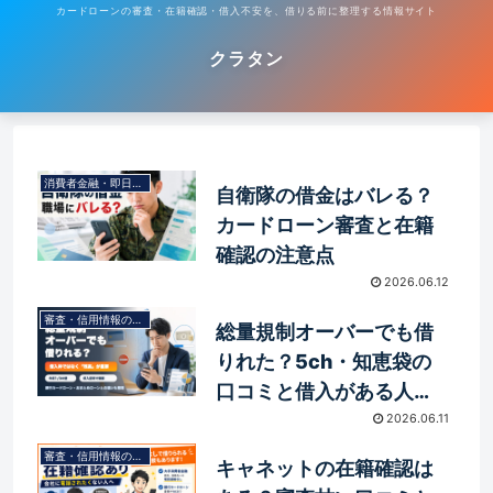
カードローンの審査・在籍確認・借入不安を、借りる前に整理する情報サイト
クラタン
消費者金融・即日融資
自衛隊の借金はバレる？
カードローン審査と在籍
確認の注意点
2026.06.12
審査・信用情報の基礎知識
総量規制オーバーでも借
りれた？5ch・知恵袋の
口コミと借入がある人の
選択肢
2026.06.11
審査・信用情報の基礎知識
キャネットの在籍確認は